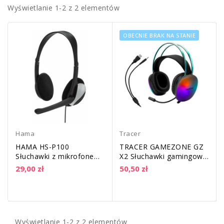
Wyświetlanie 1-2 z 2 elementów
OBECNIE BRAK NA STANIE
Hama
Tracer
HAMA HS-P100
TRACER GAMEZONE GZ
Słuchawki z mikrofonem
X2 Słuchawki gamingowe
do komputera | 2 x Jack
z mikrofonem i
29,00 zł
50,50 zł
3,5mm
podświetleniem RGB
Wyświetlanie 1-2 z 2 elementów