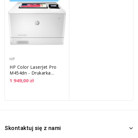
HP
HP Color LaserJet Pro
M454dn - Drukarka
laserowa A4 kolor,
1 949,00 zł
DUPLEX | LAN
Skontaktuj się z nami