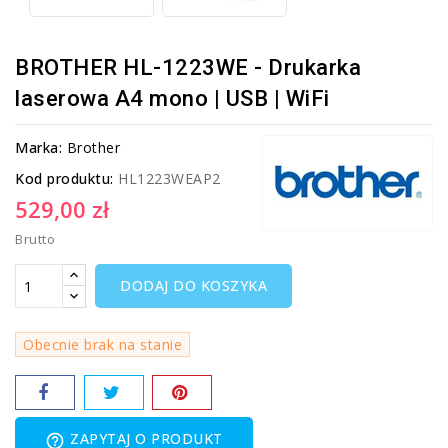
BROTHER HL-1223WE - Drukarka
laserowa A4 mono | USB | WiFi
Marka:
Brother
Kod produktu:
HL1223WEAP2
529,00 zł
Brutto
DODAJ DO KOSZYKA
Obecnie brak na stanie
ZAPYTAJ O PRODUKT
help_outline