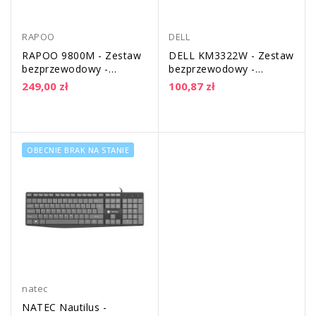
RAPOO
DELL
RAPOO 9800M - Zestaw
DELL KM3322W - Zestaw
bezprzewodowy -
bezprzewodowy -
klawiatura + mysz
klawiatura + mysz
249,00 zł
100,87 zł
Multimode Blade...
OBECNIE BRAK NA STANIE
natec
NATEC Nautilus -