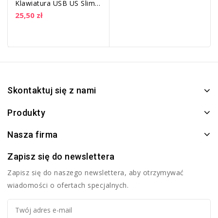
Klawiatura USB US Slim
1.8m czarno-szara |
25,50 zł
NKL-1507
Skontaktuj się z nami
Produkty
Nasza firma
Zapisz się do newslettera
Zapisz się do naszego newslettera, aby otrzymywać
wiadomości o ofertach specjalnych.