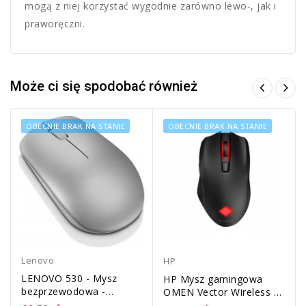
mogą z niej korzystać wygodnie zarówno lewo-, jak i
praworęczni.
Może ci się spodobać również
OBECNIE BRAK NA STANIE
OBECNIE BRAK NA STANIE
Lenovo
HP
LENOVO 530 - Mysz
HP Mysz gamingowa
bezprzewodowa -
OMEN Vector Wireless |
platynowo-szary
2B349AA