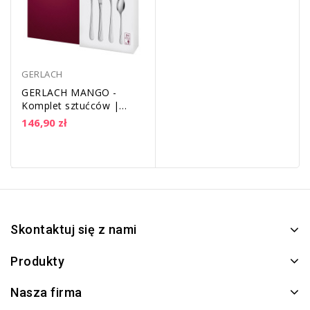
GERLACH
GERLACH MANGO -
Komplet sztućców |
połysk | 24 elementy |
146,90 zł
dla 6 osób
Skontaktuj się z nami
Produkty
Nasza firma