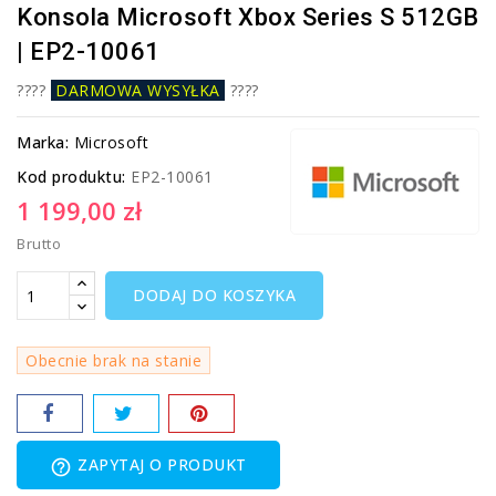
Konsola Microsoft Xbox Series S 512GB
| EP2-10061
????
DARMOWA WYSYŁKA
????
Marka:
Microsoft
Kod produktu:
EP2-10061
1 199,00 zł
Brutto
DODAJ DO KOSZYKA
Obecnie brak na stanie
ZAPYTAJ O PRODUKT
help_outline