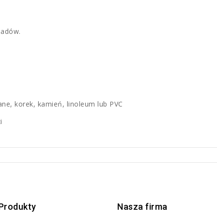
padów.
ane, korek, kamień, linoleum lub PVC
i
Produkty
Nasza firma