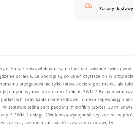
Zasady dostawy 
m! Pady z mikrowłóknami są na bieżąco zwilżane świeżą wodą, 
dzenie sprawia, że ​​podłogi są do 20%* czystsze niż w przypa
chomemu przegubowi nie tylko łatwo dociera pod meble, ale tak
 jej umyciu wynosi tylko około 2 minut. EWM 2 Bezprzewodowy
a parkietach. Brak kabla i bateria litowo-jonowa zapewniają m
. W zestawie jedna para padów z mikrofibry (żółte), 30 ml uni
 pady. * EWM 2 osiąga 20% lepszą wydajność czyszczenia w po
yszczenia, zbierania zabrudzeń i czyszczenia krawędzi.