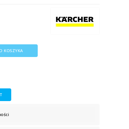
O KOSZYKA
T
ności