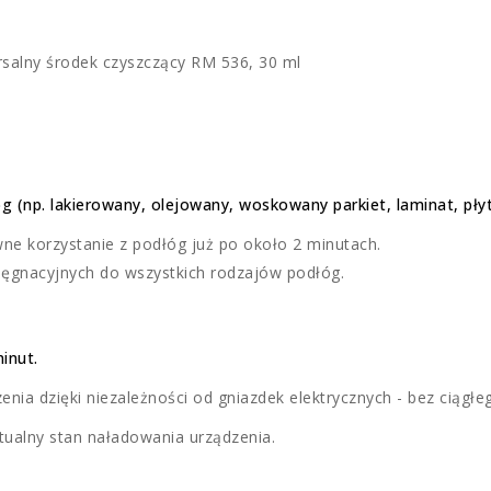
rsalny środek czyszczący RM 536, 30 ml
(np. lakierowany, olejowany, woskowany parkiet, laminat, płytk
ne korzystanie z podłóg już po około 2 minutach.
lęgnacyjnych do wszystkich rodzajów podłóg.
inut.
a dzięki niezależności od gniazdek elektrycznych - bez ciągłeg
tualny stan naładowania urządzenia.