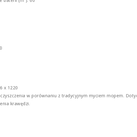
baterii (m²): 60
20
26 x 1220
 czyszczenia w porównaniu z tradycyjnym myciem mopem. Dotyc
enia krawędzi.