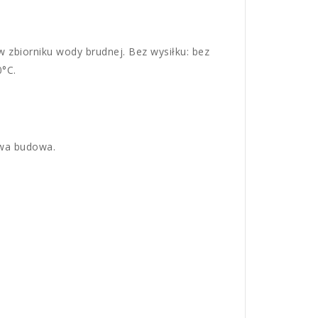
w zbiorniku wody brudnej. Bez wysiłku: bez
0°C.
owa budowa.