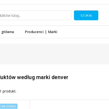
SZUKAJ
a główna
Producenci | Marki
duktów według marki denver
 1 produkt.
 NA STANIE