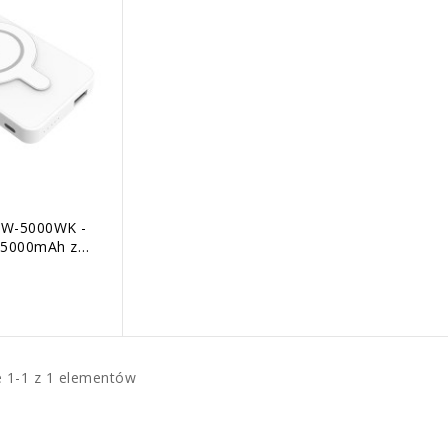
W-5000WK -
 5000mAh z
 indukcyjnym
e 1-1 z 1 elementów