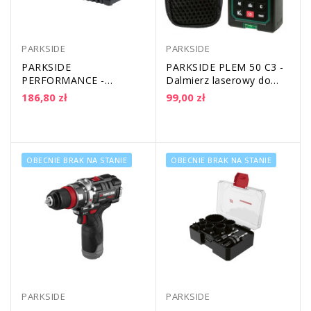
PARKSIDE
PARKSIDE
PARKSIDE
PARKSIDE PLEM 50 C3 -
PERFORMANCE -
Dalmierz laserowy do
Ładowarka
50m
186,80 zł
99,00 zł
akumulatorowa Smart 20
V | PLGS 2012 A1 | 12 A
OBECNIE BRAK NA STANIE
OBECNIE BRAK NA STANIE
PARKSIDE
PARKSIDE