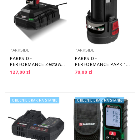
PARKSIDE
PARKSIDE
PARKSIDE
PARKSIDE
PERFORMANCE Zestaw -
PERFORMANCE PAPK 12
ładowarka 12V 6A PLGK
2.5 A1 - Akumulator 2,5
127,00 zł
70,00 zł
12 6.0 A1 + Akumulator...
Ah / 12 V
OBECNIE BRAK NA STANIE
OBECNIE BRAK NA STANIE