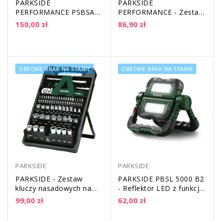
PARKSIDE
PARKSIDE
PERFORMANCE PSBSAP
PERFORMANCE - Zestaw
12 A1 - Wiertarko-
otwornic - 10 sztuk |
150,00 zł
86,90 zł
wkrętarka udarowa -...
PLSP 1 A1
OBECNIE BRAK NA STANIE
OBECNIE BRAK NA STANIE
PARKSIDE
PARKSIDE
PARKSIDE - Zestaw
PARKSIDE PBSL 5000 B2
kluczy nasadowych na
- Reflektor LED z funkcją
stojaku - 61 elementów
powerbank | 10 W |
99,00 zł
62,00 zł
2x500 lm