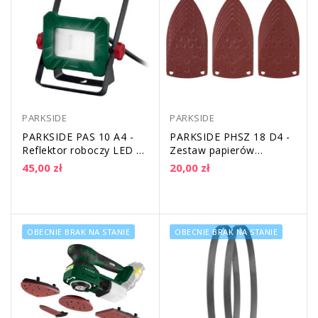
PARKSIDE
PARKSIDE
PARKSIDE PAS 10 A4 -
PARKSIDE PHSZ 18 D4 -
Reflektor roboczy LED 10
Zestaw papierów
W
ściernych do szlifierki
45,00 zł
20,00 zł
wielofunkcyjnej
OBECNIE BRAK NA STANIE
OBECNIE BRAK NA STANIE