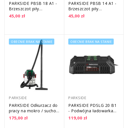
PARKSIDE PBSB 18 A1 -
PARKSIDE PBSB 14 A1 -
Brzeszczot piły
Brzeszczot piły
taśmowej - 2 sztuki |
taśmowej - 2 sztuki |
45,00 zł
45,00 zł
podziałka zębów:...
podziałka zębów:...
OBECNIE BRAK NA STANIE
OBECNIE BRAK NA STANIE
PARKSIDE
PARKSIDE
PARKSIDE Odkurzacz do
PARKSIDE PDSLG 20 B1
pracy na mokro / sucho
- Podwójna ładowarka
PWD 12 B1 | 1200 W
20 V | 2 x 4,5 A
175,00 zł
119,00 zł