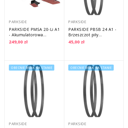
PARKSIDE
PARKSIDE
PARKSIDE PMSA 20-Li A1
PARKSIDE PBSB 24 A1 -
- Akumulatorowa
Brzeszczot piły
szlifierka wielofunkcyjna
taśmowej - 2 sztuki |
249,00 zł
45,00 zł
20 V
podziałka zębów:...
OBECNIE BRAK NA STANIE
OBECNIE BRAK NA STANIE
PARKSIDE
PARKSIDE