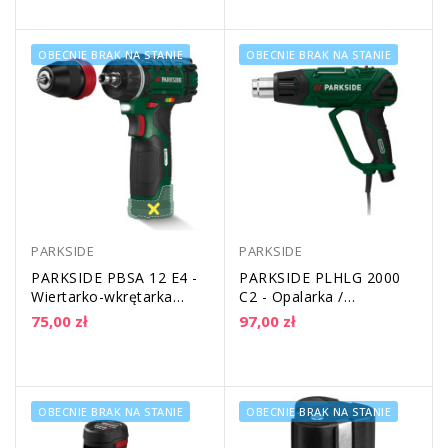
OBECNIE BRAK NA STANIE
OBECNIE BRAK NA STANIE
PARKSIDE
PARKSIDE
PARKSIDE PBSA 12 E4 -
PARKSIDE PLHLG 2000
Wiertarko-wkrętarka
C2 - Opalarka /
akumulatorowa (bez
wypalarka chwastów 2w1
75,00 zł
97,00 zł
akumulatora i...
| 2000 W | z...
OBECNIE BRAK NA STANIE
OBECNIE BRAK NA STANIE