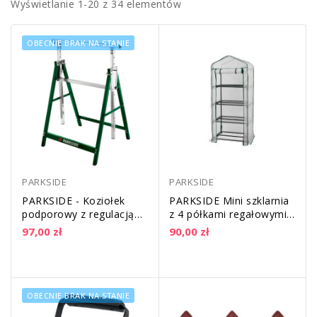
Wyświetlanie 1-20 z 34 elementów
OBECNIE BRAK NA STANIE
PARKSIDE
PARKSIDE
PARKSIDE - Koziołek
PARKSIDE Mini szklarnia
podporowy z regulacją
z 4 półkami regałowymi
wysokości
o nośności 8kg każda|
97,00 zł
90,00 zł
metalowa...
OBECNIE BRAK NA STANIE