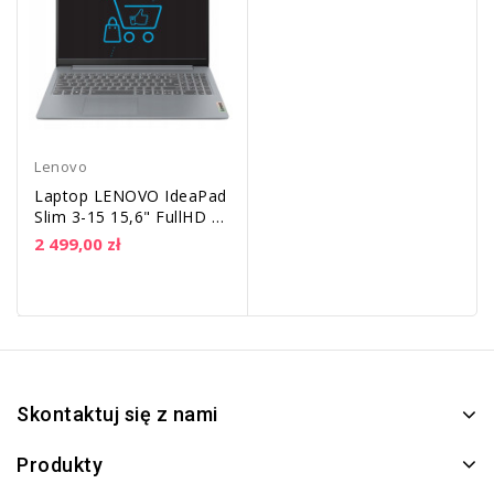
Lenovo
Laptop LENOVO IdeaPad
Slim 3-15 15,6" FullHD |
i5-12450H | DDR5 16GB
2 499,00 zł
| SSD...
Skontaktuj się z nami
Produkty