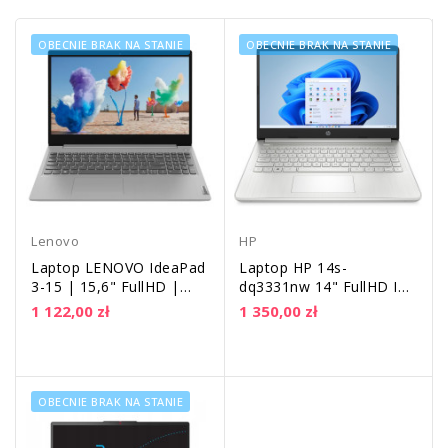
OBECNIE BRAK NA STANIE
OBECNIE BRAK NA STANIE
Lenovo
HP
Laptop LENOVO IdeaPad
Laptop HP 14s-
3-15 | 15,6" FullHD |
dq3331nw 14" FullHD IPS
AMD Athlon 3050U |
| Intel N4500 DualCore |
1 122,00 zł
1 350,00 zł
DDR4 4GB | SSD...
DDR4 4GB | SSD...
OBECNIE BRAK NA STANIE