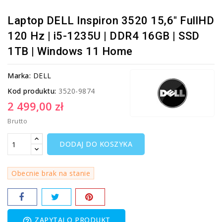
Laptop DELL Inspiron 3520 15,6" FullHD
120 Hz | i5-1235U | DDR4 16GB | SSD
1TB | Windows 11 Home
Marka:
DELL
Kod produktu:
3520-9874
2 499,00 zł
Brutto
DODAJ DO KOSZYKA
Obecnie brak na stanie
ZAPYTAJ O PRODUKT
help_outline