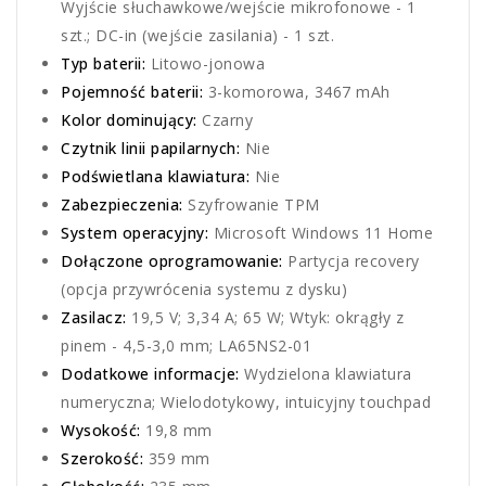
Wyjście słuchawkowe/wejście mikrofonowe - 1
szt.; DC-in (wejście zasilania) - 1 szt.
Typ baterii:
Litowo-jonowa
Pojemność baterii:
3-komorowa, 3467 mAh
Kolor dominujący:
Czarny
Czytnik linii papilarnych:
Nie
Podświetlana klawiatura:
Nie
Zabezpieczenia:
Szyfrowanie TPM
System operacyjny:
Microsoft Windows 11 Home
Dołączone oprogramowanie:
Partycja recovery
(opcja przywrócenia systemu z dysku)
Zasilacz:
19,5 V; 3,34 A; 65 W; Wtyk: okrągły z
pinem - 4,5-3,0 mm; LA65NS2-01
Dodatkowe informacje:
Wydzielona klawiatura
numeryczna; Wielodotykowy, intuicyjny touchpad
Wysokość:
19,8 mm
Szerokość:
359 mm