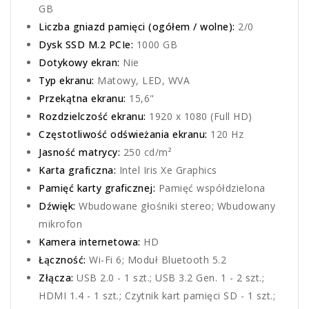
GB
Liczba gniazd pamięci (ogółem / wolne):
2/0
Dysk SSD M.2 PCIe:
1000 GB
Dotykowy ekran:
Nie
Typ ekranu:
Matowy, LED, WVA
Przekątna ekranu:
15,6"
Rozdzielczość ekranu:
1920 x 1080 (Full HD)
Częstotliwość odświeżania ekranu:
120 Hz
Jasność matrycy:
250 cd/m²
Karta graficzna:
Intel Iris Xe Graphics
Pamięć karty graficznej:
Pamięć współdzielona
Dźwięk:
Wbudowane głośniki stereo; Wbudowany
mikrofon
Kamera internetowa:
HD
Łączność:
Wi-Fi 6; Moduł Bluetooth 5.2
Złącza:
USB 2.0 - 1 szt.; USB 3.2 Gen. 1 - 2 szt.;
HDMI 1.4 - 1 szt.; Czytnik kart pamięci SD - 1 szt.;