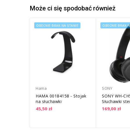
Może ci się spodobać również
OBECNIE BRAK NA STANIE
OBECNIE BRAK N
Hama
SONY
HAMA 00184158 - Stojak
SONY WH-CH5
na słuchawki
Słuchawki ste
bezprzewodo
45,50 zł
169,00 zł
Bluetooth | 