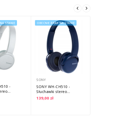
NA STANIE
OBECNIE BRAK NA STANIE
SONY
510 -
SONY WH-CH510 -
ereo
Słuchawki stereo
owe
bezprzewodowe Bluetooth
139,00 zł
Białe
| Niebieskie