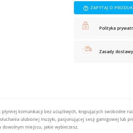
ZAPYTAJ O PRODUK
help_outline
Polityka prywat
Zasady dostawy 
łynnej komunikacji bez uciążliwych, krępujących swobodne ruch
słuchania ulubionej muzyki, pasjonującej sesji gamigowej lub p
 dowolnym miejscu, jakie wybierzesz.