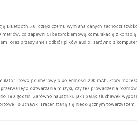
ę Bluetooth 5.0, dzięki czemu wymiana danych zachodzi szybko, 
0 metrów, co zapewni Ci bezproblemową komunikację z konsolą d
, oraz przesyłanie i odbiór plików audio, zarówno z komputera,
mulator litowo-polimerowy o pojemności 200 mAh, który możesz
ieprzerwanego odtwarzania muzyki, czy też prowadzenia rozmów 
o 180 godzin. Zarówno nauszniki, jak i pałąk słuchawek wyposa
rtowe i słuchawki Tracer staną się nieodłącznym towarzyszem 