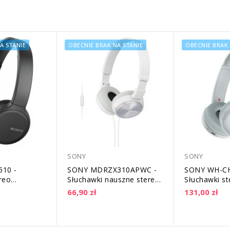
A STANIE
OBECNIE BRAK NA STANIE
OBECNIE BRAK 
SONY
SONY
10 -
SONY MDRZX310APWC -
SONY WH-CH
reo
Słuchawki nauszne stereo
Słuchawki st
we
składane z mikrofonem -
bezprzewod
66,90 zł
131,00 zł
Czarne
białe
Bluetooth | 