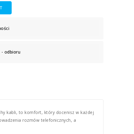
T
ności
- odbioru
y kabli, to komfort, który docenisz w każdej
rowadzenia rozmów telefonicznych, a