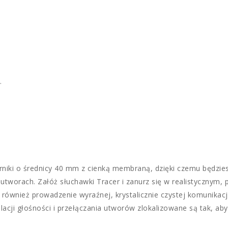
.
niki o średnicy 40 mm z cienką membraną, dzięki czemu będzie
tworach. Załóż słuchawki Tracer i zanurz się w realistycznym, 
 również prowadzenie wyraźnej, krystalicznie czystej komunika
ulacji głośności i przełączania utworów zlokalizowane są tak, a